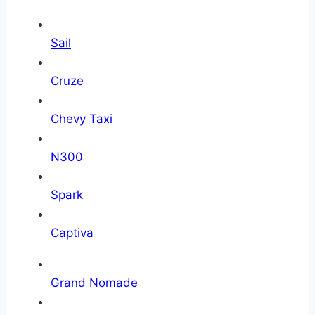
Sail
Cruze
Chevy Taxi
N300
Spark
Captiva
Grand Nomade