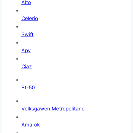
Alto
Celerio
Swift
Apv
Ciaz
Bt-50
Volksgawen Metropolitano
Amarok