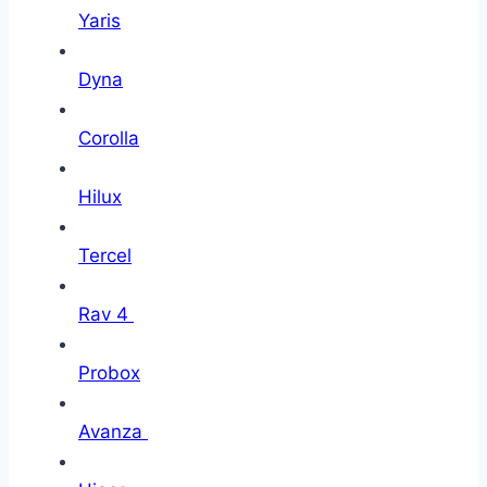
Yaris
Dyna
Corolla
Hilux
Tercel
Rav 4
Probox
Avanza