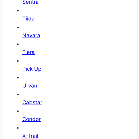
Sentra
Tiida
Navara
Fiera
Pick Up
Urvan
Cabstar
Condor
X-Trail