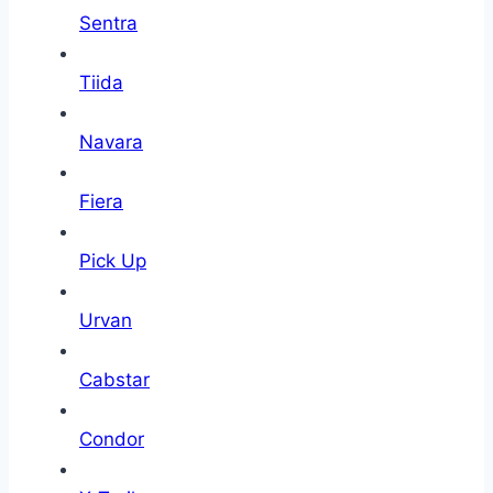
Sentra
Tiida
Navara
Fiera
Pick Up
Urvan
Cabstar
Condor