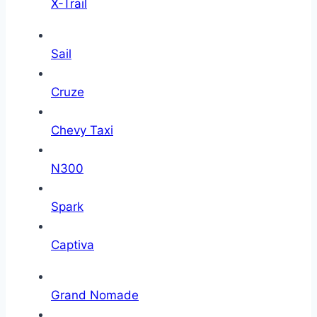
X-Trail
Sail
Cruze
Chevy Taxi
N300
Spark
Captiva
Grand Nomade