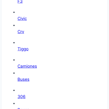
F3
Civic
Crv
Tiggo
Camiones
Buses
306