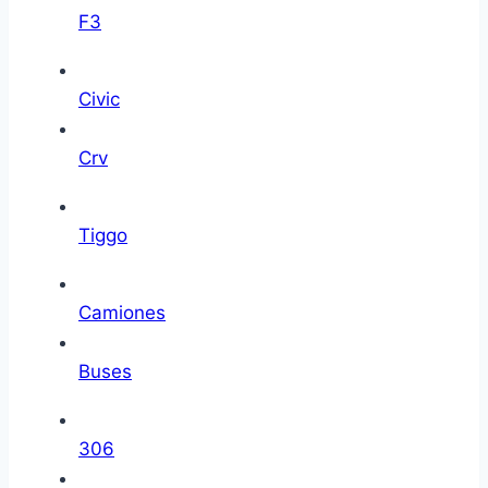
F3
Civic
Crv
Tiggo
Camiones
Buses
306