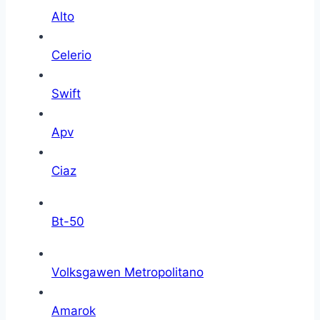
Alto
Celerio
Swift
Apv
Ciaz
Bt-50
Volksgawen Metropolitano
Amarok