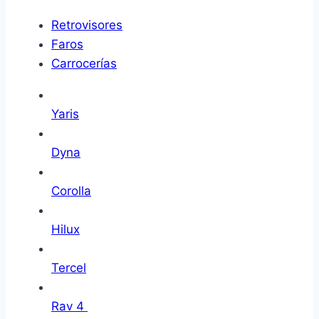
Retrovisores
Faros
Carrocerías
Yaris
Dyna
Corolla
Hilux
Tercel
Rav 4