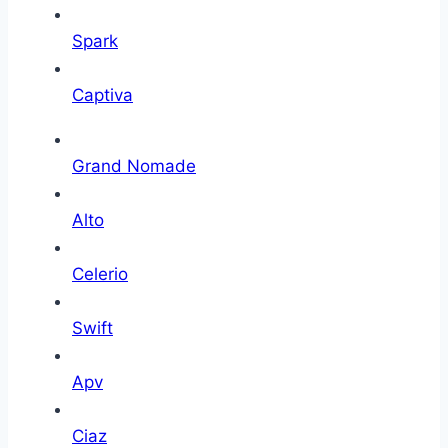
Spark
Captiva
Grand Nomade
Alto
Celerio
Swift
Apv
Ciaz