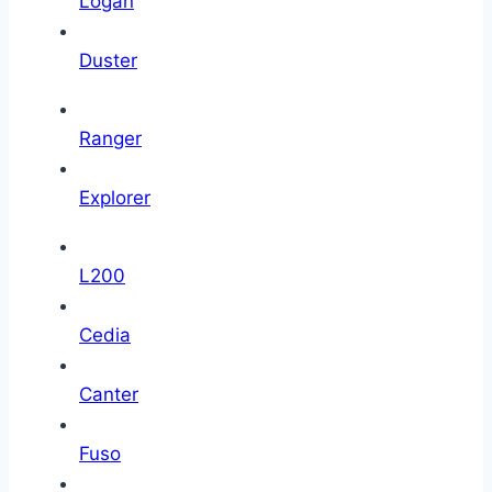
Logan
Duster
Ranger
Explorer
L200
Cedia
Canter
Fuso