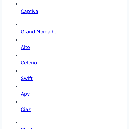
Captiva
Grand Nomade
Alto
Celerio
Swift
Apv
Ciaz