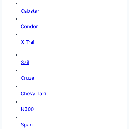
Cabstar
Condor
X-Trail
Sail
Cruze
Chevy Taxi
N300
Spark