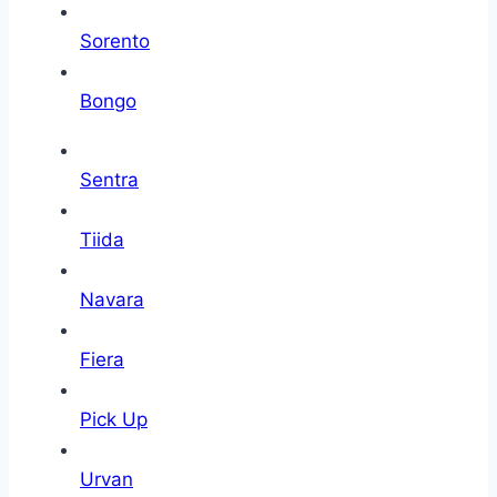
Sorento
Bongo
Sentra
Tiida
Navara
Fiera
Pick Up
Urvan