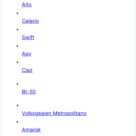
Alto
Celerio
Swift
Apv
Ciaz
Bt-50
Volksgawen Metropolitano
Amarok