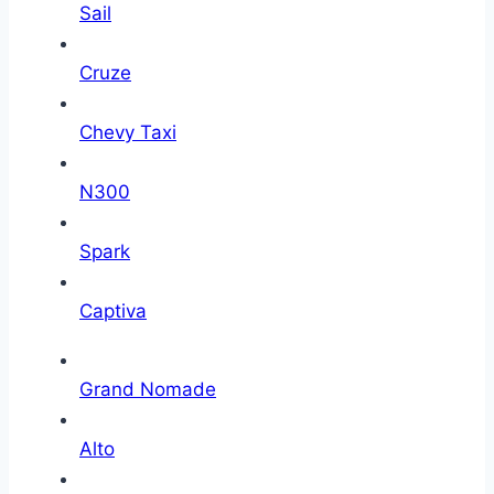
Sail
Cruze
Chevy Taxi
N300
Spark
Captiva
Grand Nomade
Alto