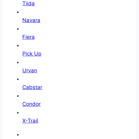
Tiida
Navara
Fiera
Pick Up
Urvan
Cabstar
Condor
X-Trail