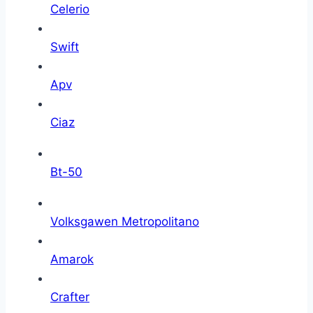
Celerio
Swift
Apv
Ciaz
Bt-50
Volksgawen Metropolitano
Amarok
Crafter