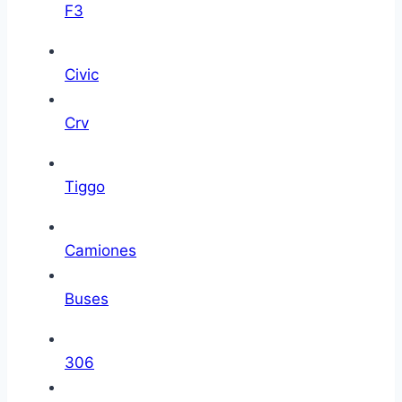
F3
Civic
Crv
Tiggo
Camiones
Buses
306