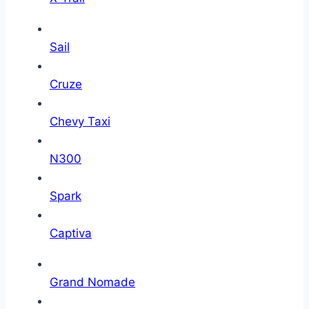
Sail
Cruze
Chevy Taxi
N300
Spark
Captiva
Grand Nomade