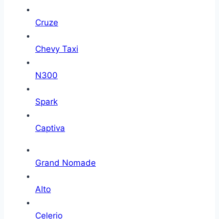
Cruze
Chevy Taxi
N300
Spark
Captiva
Grand Nomade
Alto
Celerio