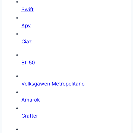
Swift
Apv
Ciaz
Bt-50
Volksgawen Metropolitano
Amarok
Crafter