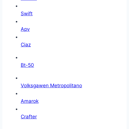
Swift
Apv
Ciaz
Bt-50
Volksgawen Metropolitano
Amarok
Crafter