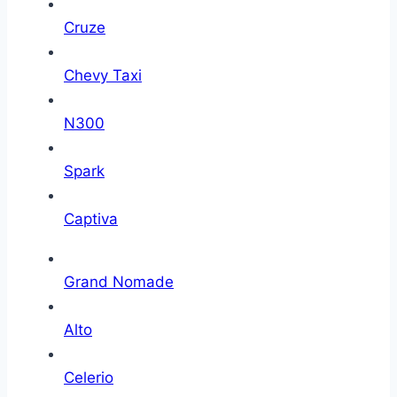
Cruze
Chevy Taxi
N300
Spark
Captiva
Grand Nomade
Alto
Celerio