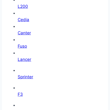
L200
Cedia
Canter
Fuso
Lancer
Sprinter
F3