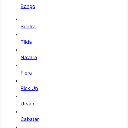
Bongo
Sentra
Tiida
Navara
Fiera
Pick Up
Urvan
Cabstar