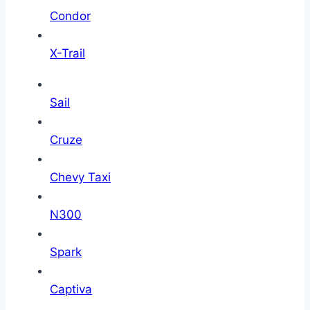
Condor
X-Trail
Sail
Cruze
Chevy Taxi
N300
Spark
Captiva