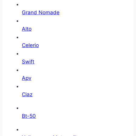
Grand Nomade
Alto
Celerio
Swift
Apv
Ciaz
Bt-50