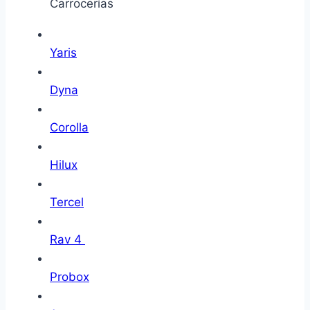
Carrocerías
Yaris
Dyna
Corolla
Hilux
Tercel
Rav 4
Probox