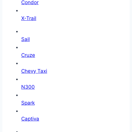
Condor
X-Trail
Sail
Cruze
Chevy Taxi
N300
Spark
Captiva