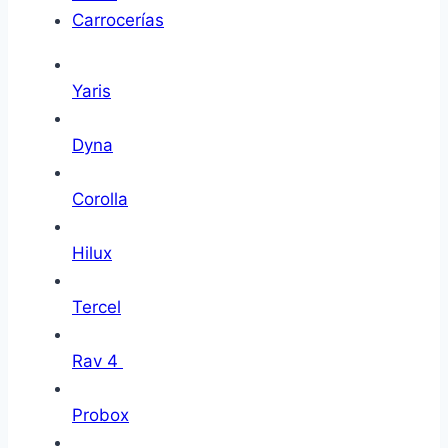
Carrocerías
Yaris
Dyna
Corolla
Hilux
Tercel
Rav 4
Probox