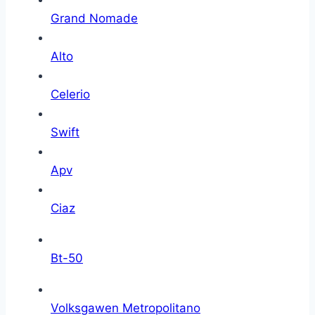
Grand Nomade
Alto
Celerio
Swift
Apv
Ciaz
Bt-50
Volksgawen Metropolitano