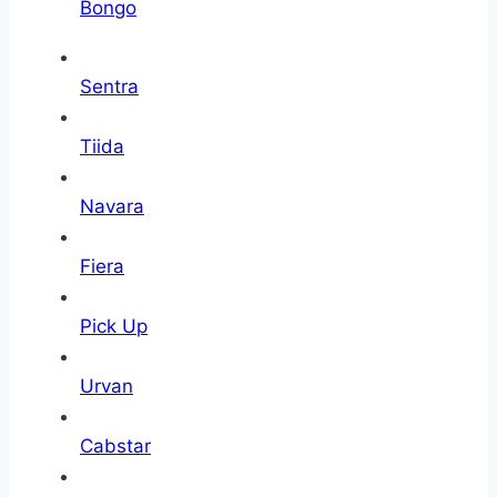
Bongo
Sentra
Tiida
Navara
Fiera
Pick Up
Urvan
Cabstar