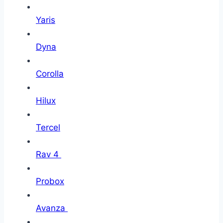
Yaris
Dyna
Corolla
Hilux
Tercel
Rav 4
Probox
Avanza