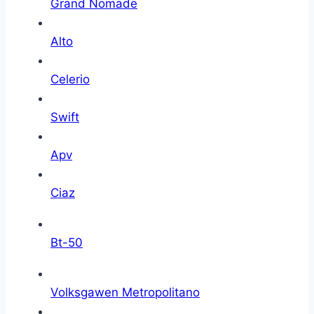
Grand Nomade
Alto
Celerio
Swift
Apv
Ciaz
Bt-50
Volksgawen Metropolitano