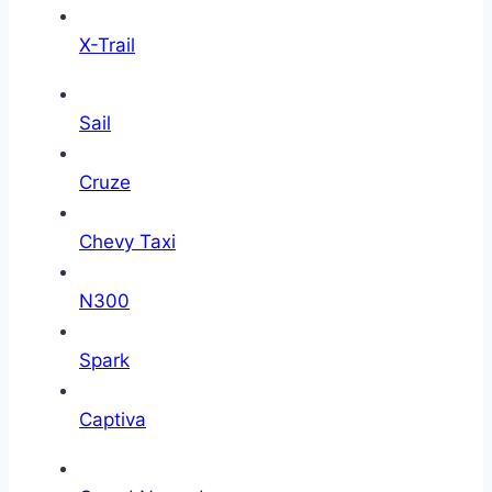
X-Trail
Sail
Cruze
Chevy Taxi
N300
Spark
Captiva