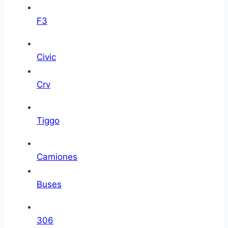
F3
Civic
Crv
Tiggo
Camiones
Buses
306