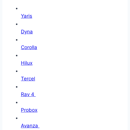
Yaris
Dyna
Corolla
Hilux
Tercel
Rav 4
Probox
Avanza