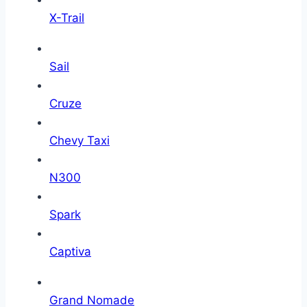
X-Trail
Sail
Cruze
Chevy Taxi
N300
Spark
Captiva
Grand Nomade