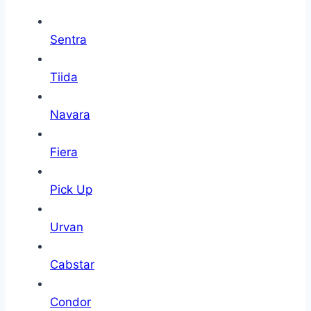
Sentra
Tiida
Navara
Fiera
Pick Up
Urvan
Cabstar
Condor