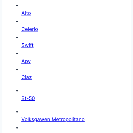
Alto
Celerio
Swift
Apv
Ciaz
Bt-50
Volksgawen Metropolitano