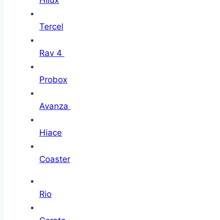
Hilux
Tercel
Rav 4
Probox
Avanza
Hiace
Coaster
Rio